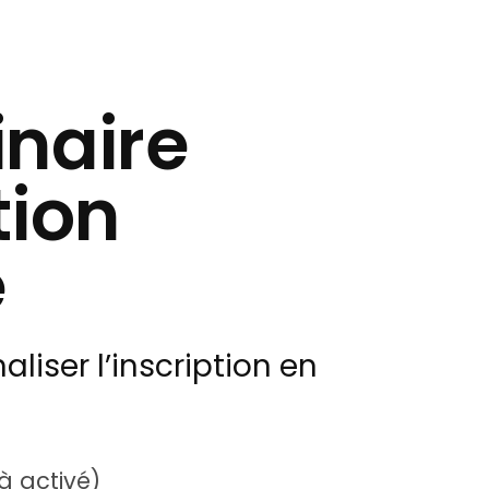
inaire
tion
é
aliser l’inscription en
à activé)