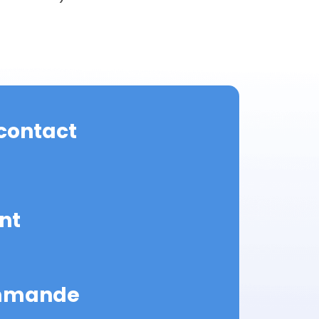
contact
nt
ommande