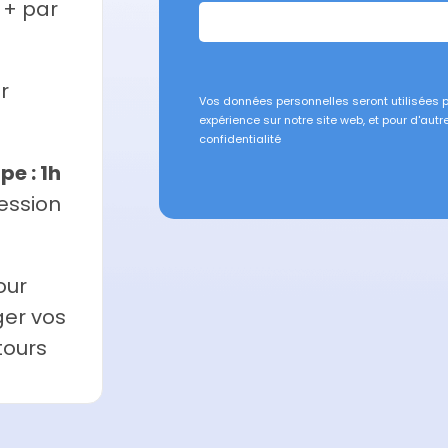
 + par
r
Vos données personnelles seront utilisées p
expérience sur notre site web, et pour d'autr
confidentialité
e : 1h
ession
our
ger vos
tours