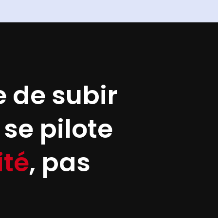
e de subir
se pilote
ité
, pas